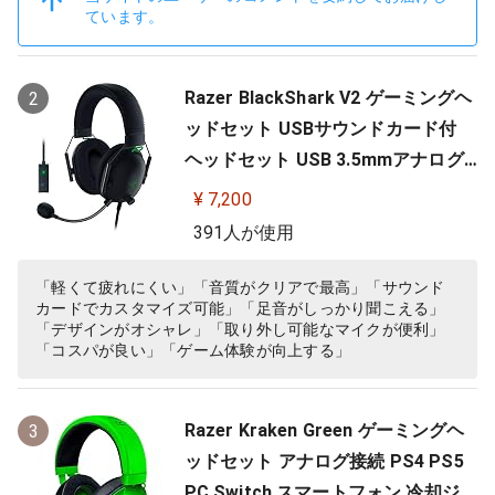
ています。
Razer BlackShark V2 ゲーミングヘ
2
ッドセット USBサウンドカード付
ヘッドセット USB 3.5mmアナログ
THX 7.1ch 立体音響 特許技術採用チ
¥ 7,200
タンコート50mmドライバー 単一指
391人が使用
向性マイク ノイズキャンセリング
高遮音性イヤーカップ 軽量262g PC
「軽くて疲れにくい」「音質がクリアで最高」「サウンド
カードでカスタマイズ可能」「足音がしっかり聞こえる」
PS4 PS5 Nintendo Switch 【日本…
「デザインがオシャレ」「取り外し可能なマイクが便利」
「コスパが良い」「ゲーム体験が向上する」
Razer Kraken Green ゲーミングヘ
3
ッドセット アナログ接続 PS4 PS5
PC Switch スマートフォン 冷却ジェ