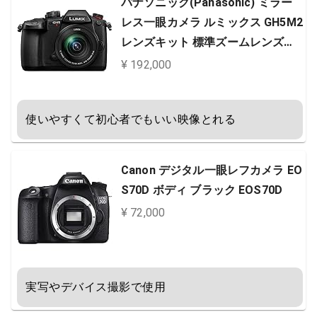
パナソニック(Panasonic) ミラー
レス一眼カメラ ルミックス GH5M2
レンズキット 標準ズームレンズ付
属 ブラック DC-GH5M2M
¥ 192,000
使いやすくて初心者でもいい映像とれる
Canon デジタル一眼レフカメラ EO
S70D ボディ ブラック EOS70D
¥ 72,000
実写やデバイス撮影で使用