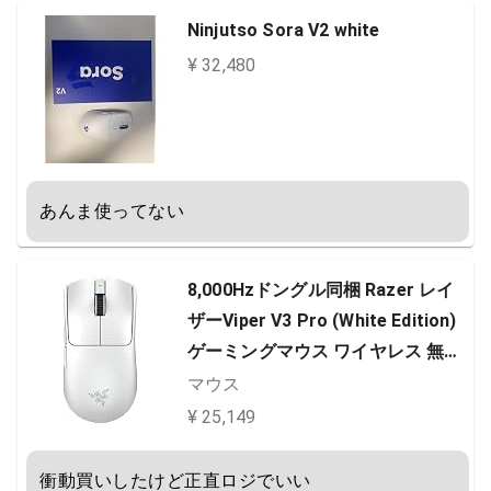
国内正規品
Ninjutso Sora V2 white
¥ 32,480
あんま使ってない
8,000Hzドングル同梱 Razer レイ
ザーViper V3 Pro (White Edition)
ゲーミングマウス ワイヤレス 無線
55gの超軽量 第 2 世代 Razer Focu
マウス
s Pro オプティカルセンサー 3500
¥ 25,149
0DPI 高速無線 オプティカルマウス
スイッチ 6ボタン 【日本正規代理
衝動買いしたけど正直ロジでいい