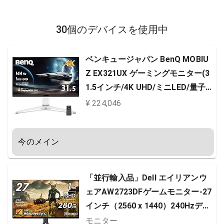
30個のデバイスを使用中
ベンキュージャパン BenQ MOBIU
Z EX321UX ゲーミングモニター(3
1.5インチ/4K UHD/ミニLED/量子ド
ット/144Hz/1ms/HDR 1000/PixSo
¥ 224,046
ulエンジン搭載/HDMI eARC 7.1ch
対応/FreeSync Premium Pro/輝度
今のメイン
自動調整(B.I.+ Gen2)搭載)
「並行輸入品」Dell エイリアンウ
ェアAW2723DFゲームモニター-27
インチ（2560 x 1440）240Hzディ
スプレイ（DP 1.4）、1MS応答時
モニター