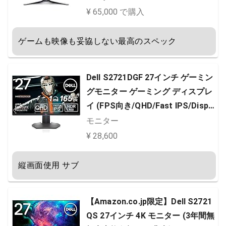
間、N​​VIDIA G -Sync、プリセットO
¥ 65,000 で購入
SDモード、高さ/ティルト/スイベ
ル/ピボット調整
ゲームも映像も妥協しない最高のスペック
Dell S2721DGF 27インチ ゲーミン
グモニター ゲーミング ディスプレ
イ (FPS向き/QHD/Fast IPS/Displa
yPort HDMI x2/縦横回転 高さ調整/
モニター
1ms/165Hz/NVIDIA G-SYNC Com
¥ 28,600
patible/AMD FreeSync Premium)
縦画面使用 サブ
【Amazon.co.jp限定】Dell S2721
QS 27インチ 4K モニター (3年間無