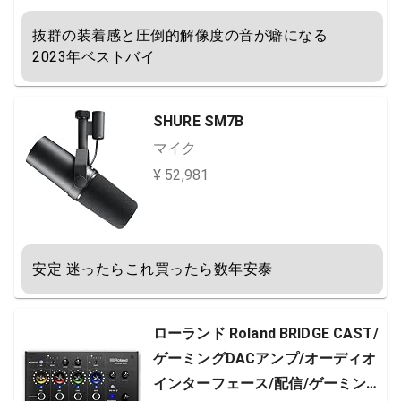
プロ仕様 音楽 オーディオリスニン
グ 配信 イヤモニ モニター レコー
抜群の装着感と圧倒的解像度の音が癖になる

ディング 録音 楽器 在宅勤務 リモ…
2023年ベストバイ
SHURE SM7B
マイク
¥ 52,981
安定 迷ったらこれ買ったら数年安泰
ローランド Roland BRIDGE CAST/
ゲーミングDACアンプ/オーディオ
インターフェース/配信/ゲーミング