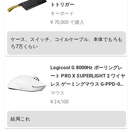
トトリガー
キーボード
¥ 70,000 で購入
ケース、スイッチ、コイルケーブル、本体でもろも
ろ7万くらい
Logicool G 8000Hz ポーリングレ
ート PRO X SUPERLIGHT 2 ワイヤ
レス ゲーミングマウス G-PPD-004
WL-WH 軽量 60g LIGHTFORCE ハ
マウス
イブリッドスイッチ LIGHTSPEED
¥ 24,100
HERO2 センサー USB Type-C 充電
POWERPLAY 対応 ゲーミング マウ
結局これ
ス 充電式 無線 windows ホワイト