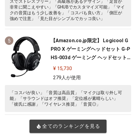
スでストレスフリー」「高級感があるデザイン」「足音が
ナルファンタジー XIV 推奨モ…
非常に聞こえやすい」「GHUBでカスタマイズ可能」「マイ
クの音質はもう少し改善を」「コスパも良い方」「側圧が
強めで注意」「見た目がシンプルでカッコ良い」
【Amazon.co.jp限定】 Logicool G
5
PRO X ゲーミングヘッドセット G-P
HS-003d ゲーミング ヘッドセット
Dolby 7.1ch サラウンドサウンド 3.5
¥ 15,730
mm 有線 マイク付き Blue VO!CE搭
279人が使用
載 軽量 ヘッドホン ヘッドフォン PS
5 PS4 PC windows ブラック 国内正
「コスパが良い」「音質は高品質」「マイクは取り外し可
能」「サラウンドはオフ推奨」「定位感が素晴らしい」
規品 ※Amazon.co.jp限定 壁…
「彼氏に感謝」「ワイヤレス推奨」「音質◎」
全てのランキングを見る