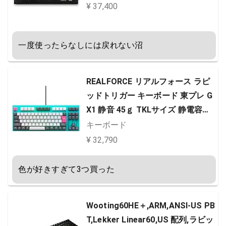
ミキサー/オーディオミキサー/Ma
¥ 37,400
c/Windows/ブリッジキャスト/黒/
Black
一度使ったらなしには戻れない沼
REALFORCE リアルフォース ラピ
ッドトリガー キーボード 東プレ G
X1 静音 45ｇ TKLサイズ 静電容量
無接点方式 最速0.1mm作動 Windo
キーボード
ws 日本語配列 日本製 ゲーミング
¥ 32,790
キーボード 91キー X1UCM1 KB077
1 【初音ミク コラボモデル 】
色が好きすぎて3つ買った
Wooting60HE＋,ARM,ANSI-US PB
T,Lekker Linear60,US 配列,ラビッ