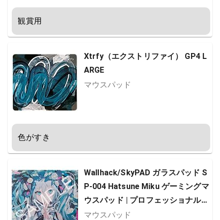
観賞用
Xtrfy（エクストリファイ） GP4 L
ARGE
マウスパッド
色がすき
Wallhack/SkyPAD ガラスパッド S
P-004 Hatsune Miku ゲーミングマ
ウスパッド | プロフェッショナルマ
ウスマット | 精度と速度を向上させ
マウスパッド