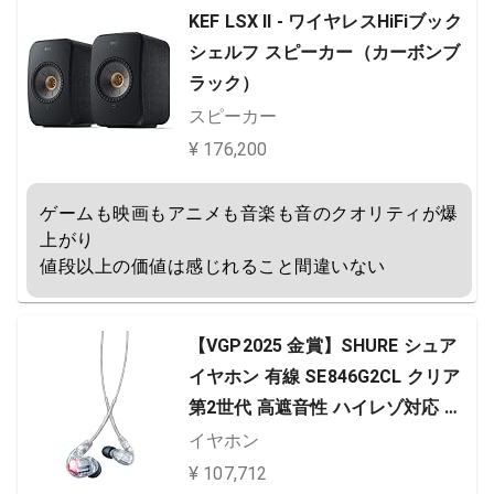
KEF LSX II - ワイヤレスHiFiブック
シェルフ スピーカー（カーボンブ
ラック）
スピーカー
¥ 176,200
ゲームも映画もアニメも音楽も音のクオリティが爆
上がり

値段以上の価値は感じれること間違いない
【VGP2025 金賞】SHURE シュア
イヤホン 有線 SE846G2CL クリア
第2世代 高遮音性 ハイレゾ対応 ゲ
ーム ゲーミング カナル型 ワイヤレ
イヤホン
ス変換可(別売) MMCX リケーブル
¥ 107,712