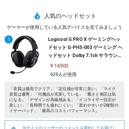
人気のヘッドセット
ゲーマーが使用している人気デバイスを見てみましょう
Logicool G PRO X ゲーミングヘッ
1
ドセット G-PHS-003 ゲーミング ヘ
ッドセット Dolby 7.1ch サラウンド
サウンド 3.5mm 有線 マイク付き Bl
¥ 14,900
ue VO!CE搭載 軽量 PS5 PS4 PC win
629人が使用
dows ヘッドホン ヘッドフォン ブラ
ック 国内正規品 【 ファイナルファ
「音質は最高でクリア」「定位感が非常に良い」「マイク
音質は優秀」「付属品が充実している」「重さと側圧は気
ンタジー XIV 推奨モデル 】
になる」「デザインが高級感ある」「イコライザー設定が
楽しい」「長時間でも疲れにくい」「蒸れやすいが2種類の
イヤーパッド」「最高のコストパフォーマンス」
当サイトのユーザーのコメントを要約してお届けし