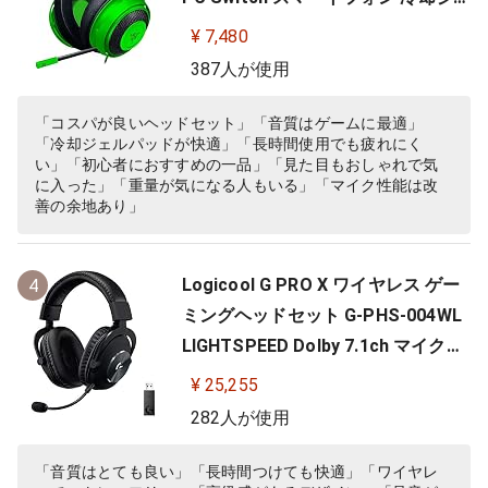
ルパッド 【日本正規代理店保証品】
¥ 7,480
RZ04-02830200-R3M
387人が使用
「コスパが良いヘッドセット」「音質はゲームに最適」
「冷却ジェルパッドが快適」「長時間使用でも疲れにく
い」「初心者におすすめの一品」「見た目もおしゃれで気
に入った」「重量が気になる人もいる」「マイク性能は改
善の余地あり」
Logicool G PRO X ワイヤレス ゲー
4
ミングヘッドセット G-PHS-004WL
LIGHTSPEED Dolby 7.1ch マイク付
き 20時間連続使用可能 軽量 充電式
¥ 25,255
PS5 PS4 PC ゲーミング ヘッドセッ
282人が使用
ト ヘッドフォン ヘッドホン G-PHS-
004 ブラック 国内正規品 【 ファイ
「音質はとても良い」「長時間つけても快適」「ワイヤレ