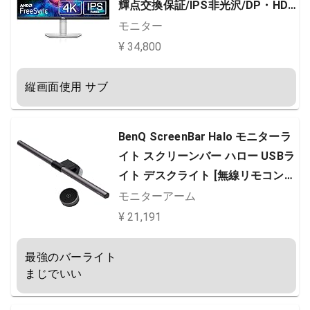
輝点交換保証/IPS非光沢/DP・HD
MIx2/sRGB 99%/縦横回転・高さ調
モニター
節/AMD FreeSync/スピーカー付)
¥ 34,800
縦画面使用 サブ
BenQ ScreenBar Halo モニターラ
イト スクリーンバー ハロー USBラ
イト デスクライト [無線リモコン
自動調光 間接照明モード 高演色性]
モニターアーム
¥ 21,191
最強のバーライト

まじでいい